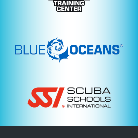
Service
Tauchflaschen-
TÜV
Aktuell
Eventkalender
Tauchversicherung
Über
uns
Team
Tauchkurse
Tauchen
In
München