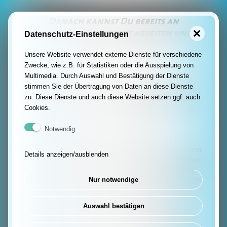
Assistant
Danach kannst Du bereits an
Instructor
Tauchbasen weltweit arbeiten und
Datenschutz-Einstellungen
X-
Tauchgänge führen.
Unsere Website verwendet externe Dienste für verschiedene
Over
Zwecke, wie z.B. für Statistiken oder die Ausspielung von
zu
Multimedia. Durch Auswahl und Bestätigung der Dienste
Der Dive Guide ist der Start Deiner PRO Karriere und
stimmen Sie der Übertragung von Daten an diese Dienste
Voraussetzung für den Divemaster. Du lernst
SSI
zu. Diese Dienste und auch diese Website setzen ggf. auch
Tauchgänge zu planen und mit Gästen durchzuführen.
Cookies.
Du kannst auch schon Kurstauchgänge begleiten, bei
SSI
denen nur ein Tauchbuddy erforderlich ist.
Tauchlehrer
Notwendig
Briefing, Tauchgang und Debriefing sind die
Ausbildung
Hauptbestandteile des Einsteigerkurses in die Welt der
Details anzeigen/ausblenden
Open
Tauchprofis. Auffrischen der OWD und Stress & Rescue
Übungen, Workshops in mehreren Spezialtauchkursen
Water
Nur notwendige
wie Nachttauchen, Tieftauchen, Navigation und einiges
Instructor
Interessantes mehr bringt Dich ein enormes Stück
voran in Deiner Taucherkarriere. Auch wirst Du als
Auswahl bestätigen
Divemaster
angehender Profi die Leistungen Deiner Divemaster
Kollegen im In- und Ausland viel besser beurteilen
Instructor