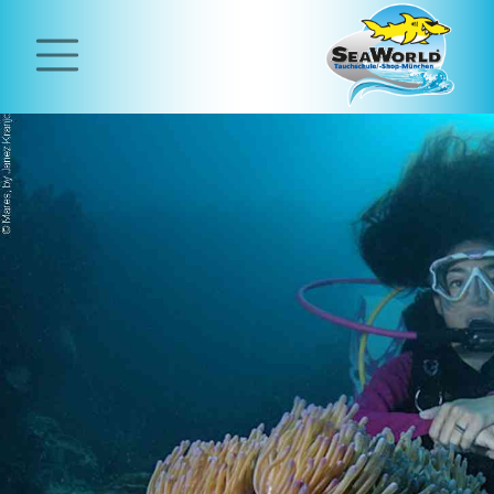
Home
Tauchschule
Tauchen
lernen
Open
Water
Diver
Kurs
Classified
Diver
Scuba