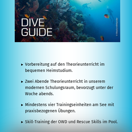
Kurs
Specialty
Kurse
Nitrox
Kurse
Erste
Vorbereitung auf den Theorieunterricht im
Hilfe
bequemen Heimstudium.
Kurse
Zwei Abende Theorieunterricht in unserem
Tauchprofis
modernen Schulungsraum, bevorzugt unter der
Woche abends.
Dive
Mindestens vier Trainingseinheiten am See mit
Guide
praxisbezogenen Übungen.
Kurs
Skill-Training der OWD und Rescue Skills im Pool.
Divemaster