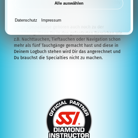
können. Als Tauchpartner bist Du ein wertvoller Buddy
Alle auswählen
für Freunde Bekannte und Leute die Du in fernen
Assistant
Destinationen kennen lernst.
Instructor
Datenschutz
Impressum
Einige Spezialkurse gehören auch noch zu der
Trainer
Ausbildung. Wenn Du in den geforderten Bereichen wie
z.B. Nachttauchen, Tieftauchen oder Navigation schon
Tauchshop
mehr als fünf Tauchgänge gemacht hast und diese in
Deinem Logbuch stehen wird Dir das angerechnet und
Angebote
Du brauchst die Specialties nicht zu machen.
Tauchbegriffe
Tauchservice
Equipment-
Verleih
Neopren-
Service
Atemregler-