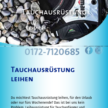
Diver
Kurs
Tauchausrüstung
Schnuppertauchen
leihen
in
München
Weiterführende
Tauchkurse
0172-7120685
Advanced
Open
Tauchausrüstung
Water
leihen
Diver
Kurse
Rescue
Du möchtest Tauchausrüstung leihen, für den Urlaub
oder nur fürs Wochenende? Das ist bei uns kein
Diver
Problem. Leihausrüstung für Tauchanfänger und