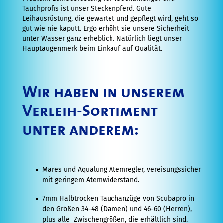
Kurs
Tauchprofis ist unser Steckenpferd. Gute
Leihausrüstung, die gewartet und gepflegt wird, geht so
Specialty
gut wie nie kaputt. Ergo erhöht sie unsere Sicherheit
unter Wasser ganz erheblich. Natürlich liegt unser
Kurse
Hauptaugenmerk beim Einkauf auf Qualität.
Nitrox
Kurse
Wir haben in unserem
Erste
Verleih-Sortiment
Hilfe
Kurse
unter anderem:
Tauchprofis
Dive
Mares und Aqualung Atemregler, vereisungssicher
Guide
mit geringem Atemwiderstand.
Kurs
7mm Halbtrocken Tauchanzüge von Scubapro in
den Größen 34-48 (Damen) und 46-60 (Herren),
Divemaster
plus alle Zwischengrößen, die erhältlich sind.