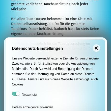
gesamte verliehene Tauchausrüstung nach jeder
Assistant
Rückgabe.
Instructor
Bei allen Tauchkursen bekommst Du eine Kiste mit
Trainer
Deiner Leihausrüstung, die Du für die gesamte
Tauchkurs-Dauer behältst. Dadurch hast Du stets Deine
Tauchshop
eigene saubere Tauchausrüstung.
Angebote
Gleiches gilt natürlich für die Tauchausrüstung im
Datenschutz-Einstellungen
Verleih. Alle Ausrüstungsgegenstände kannst Du Dir bei
Tauchbegriffe
uns für Deinen Urlaub ausleihen, mit Ausnahme der
Unsere Website verwendet externe Dienste für verschiedene
Stahlflaschen. Die rosten leider im Salzwasser schnell
Tauchservice
und bleiben deshalb zu Hause.
Zwecke, wie z.B. für Statistiken oder die Ausspielung von
Multimedia. Durch Auswahl und Bestätigung der Dienste
Equipment-
stimmen Sie der Übertragung von Daten an diese Dienste
zu. Diese Dienste und auch diese Website setzen ggf. auch
Verleih
Preise für die Tauchausrüstung im
Cookies.
Neopren-
Verleih:
Notwendig
Service
Atemregler-
Details anzeigen/ausblenden