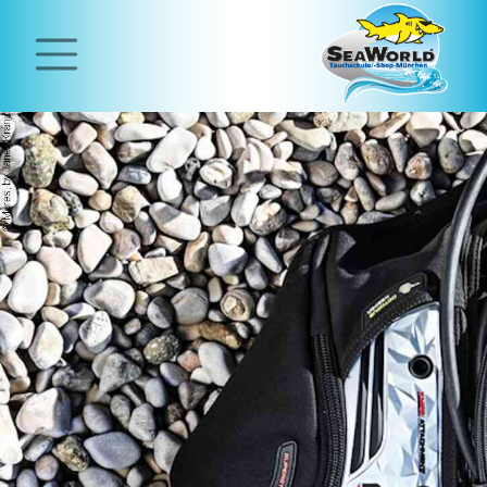
Home
Tauchschule
Tauchen
lernen
Open
Water
Diver
Kurs
Classified
Diver
Scuba