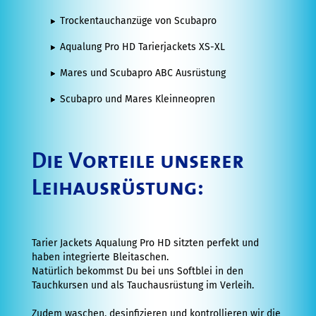
Assistant
Trockentauchanzüge von Scubapro
Instructor
Aqualung Pro HD Tarierjackets XS-XL
X-
Mares und Scubapro ABC Ausrüstung
Over
Scubapro und Mares Kleinneopren
zu
SSI
SSI
Die Vorteile unserer
Tauchlehrer
Leihausrüstung:
Ausbildung
Open
Tarier Jackets Aqualung Pro HD sitzten perfekt und
Water
haben integrierte Bleitaschen.
Instructor
Natürlich bekommst Du bei uns Softblei in den
Tauchkursen und als Tauchausrüstung im Verleih.
Divemaster
Instructor
Zudem waschen, desinfizieren und kontrollieren wir die