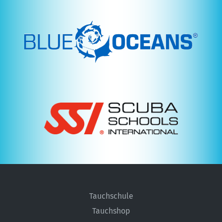
Service
Tauchflaschen-
TÜV
Aktuell
Eventkalender
Tauchversicherung
Über
uns
Team
Tauchkurse
Tauchen
Tauchschule
In
Tauchshop
München