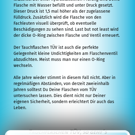
Kurs
Flasche mit Wasser befüllt und unter Druck gesetzt.
Dieser Druck ist 1,5 mal höher als der zugelassene
Specialty
Fülldruck. Zusätzlich wird die Flasche von den
Fachleuten visuell überprüft, ob eventuelle
Kurse
Beschädigungen zu sehen sind. Last but not least wird
der dicke O-Ring zwischen Flasche und Ventil erneuert.
Nitrox
Kurse
Der Tauchflaschen TÜV ist auch die perfekte
Gelegenheit kleine Undichtigkeiten am Flaschenventil
Erste
abzudichten. Meist muss man nur einen O-Ring
wechseln.
Hilfe
Kurse
Alle Jahre wieder stimmt in diesem Fall nicht. Aber in
regelmäßigen Abständen, von derzeit zweieinhalb
Tauchprofis
Jahren solltest Du Deine Flaschen vom TÜV
untersuchen lassen. Dies dient nicht nur Deiner
Dive
eigenen Sicherheit, sondern erleichtert Dir auch das
Leben.
Guide
Kurs
Divemaster
Tauchflaschen TÜV, so geht´s