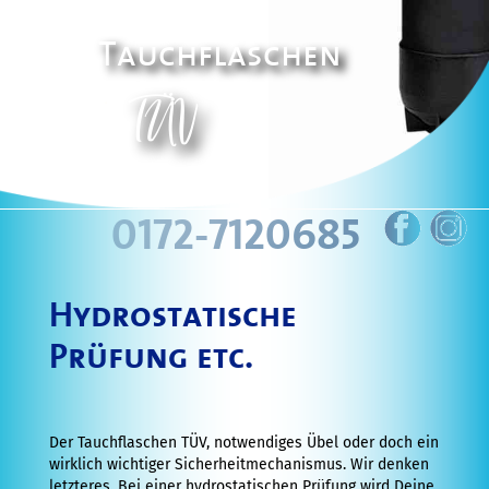
Diver
Kurs
Tauchflaschen
Schnuppertauchen
TÜV
in
München
Weiterführende
Tauchkurse
0172-7120685
Advanced
Open
Hydrostatische
Water
Prüfung etc.
Diver
Kurse
Rescue
Der Tauchflaschen TÜV, notwendiges Übel oder doch ein
wirklich wichtiger Sicherheitmechanismus. Wir denken
Diver
letzteres. Bei einer hydrostatischen Prüfung wird Deine