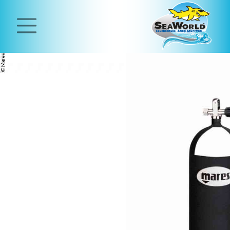
Home
Tauchschule
Tauchen
lernen
Open
Water
Diver
Kurs
Classified
Diver
Scuba